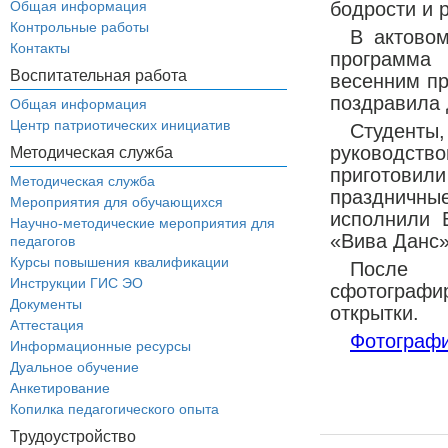
Общая информация
бодрости и 
Контрольные работы
В актово
Контакты
программа 
Воспитательная работа
весенним пр
поздравила 
Общая информация
Центр патриотических инициатив
Студент
руководст
Методическая служба
приготов
Методическая служба
праздничн
Мероприятия для обучающихся
исполнили 
Научно-методические мероприятия для
«Вива Данс»
педагогов
Курсы повышения квалификации
После 
Инструкции ГИС ЭО
сфотограф
Документы
открытки.
Аттестация
Фотографи
Информационные ресурсы
Дуальное обучение
Анкетирование
Копилка педагогического опыта
Трудоустройство