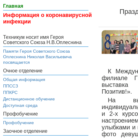
Главная
Празд
Информация о коронавирусной
инфекции
Техникум носит имя Героя
Советского Союза Н.В.Оплеснина
Памяти Героя Советского Союза
Оплеснина Николая Васильевича
посвящается
К Междун
Очное отделение
филиале Г
Общая информация
выставка 
ППССЗ
Позитив!».
ППКРС
Дистанционное обучение
На выс
Доступная среда
индивидуаль
и 2-х курс
Профобучение
настроени
Профобучение
улыбками и 
Заочное отделение
фото девуш