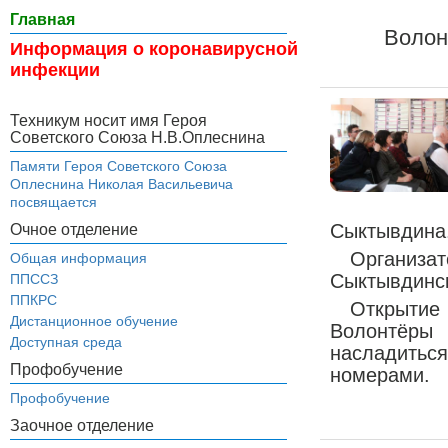
Главная
Волон
Информация о коронавирусной
инфекции
Техникум носит имя Героя
Советского Союза Н.В.Оплеснина
Памяти Героя Советского Союза
Оплеснина Николая Васильевича
посвящается
Сыктывдина
Очное отделение
Организа
Общая информация
Сыктывдинск
ППССЗ
ППКРС
Открытие 
Дистанционное обучение
Волонтёр
Доступная среда
насладитьс
Профобучение
номерами.
Профобучение
Заочное отделение