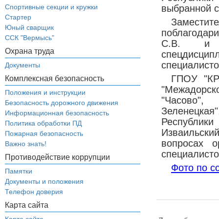
Спортивные секции и кружки
выбранной с
Стартер
Замести
Юный сварщик
поблагодари
ССК "Вермысь"
С.В. и п
Охрана труда
спецдисц
специалисто
Документы
ГПОУ "КР
Комплексная безопасность
"Межадорс
Положения и инструкции
"Часово"
Безопасность дорожного движения
Зеленецкая
Информационная безопасность
Республи
Политика обработки ПД
Изваильски
Пожарная безопасность
вопросах о
Важно знать!
специалисто
Противодействие коррупции
Фото по с
Памятки
Документы и положения
Телефон доверия
Карта сайта