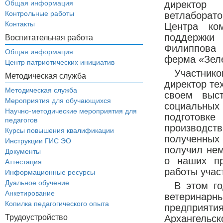
Общая информация
директо
Контрольные работы
ветлаборато
Контакты
Центра ко
поддержк
Воспитательная работа
Филиппова
Общая информация
ферма «Зеле
Центр патриотических инициатив
Участни
Методическая служба
директор те
Методическая служба
своем выс
Мероприятия для обучающихся
социальны
Научно-методические мероприятия для
подготов
педагогов
производс
Курсы повышения квалификации
полученных
Инструкции ГИС ЭО
получил нем
Документы
о наших пр
Аттестация
работы учас
Информационные ресурсы
Дуальное обучение
В этом го
Анкетирование
ветерина
Копилка педагогического опыта
предприяти
Трудоустройство
Архангельск