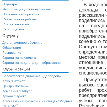
В ходе к
О центре
Информация для выпускников
доклады о
Полезная информация
рассказали 
Сайты поиска работы
поделились 
Список вакансий
на предпр
Работодателю
приобретен
поделились 
Студенту
конечно о т
Дистанционное обучение
Следует отм
Общежитие
определил
Расписание
местом пре
Страничка психолога
отношение
Страничка педагога доп. образования
убедивши
Клубы и секции
специальнос
Волонтёрское движение «Добродей»
Присутств
Клуб "Патриот"
высоко оце
Центр «Востым»
ребят прох
Компания "Эмбур"
предприяти
Кружок "Сучок"
учебы поп
Клуб вязания крючком и на спицах "Модные
Республик
петельки"