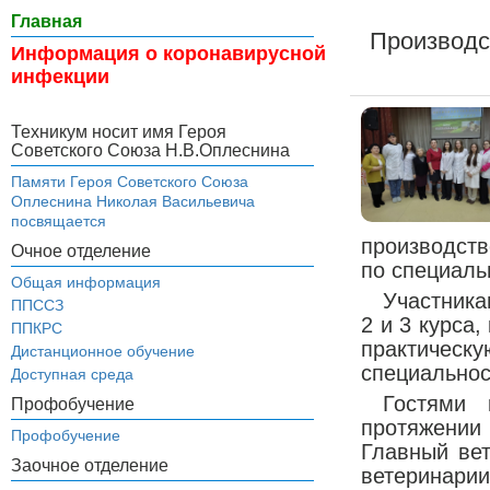
Главная
Производс
Информация о коронавирусной
инфекции
Техникум носит имя Героя
Советского Союза Н.В.Оплеснина
Памяти Героя Советского Союза
Оплеснина Николая Васильевича
посвящается
производств
Очное отделение
по специаль
Общая информация
Участника
ППССЗ
2 и 3 курса
ППКРС
практиче
Дистанционное обучение
специальнос
Доступная среда
Гостями 
Профобучение
протяжении
Профобучение
Главный ве
Заочное отделение
ветеринарии