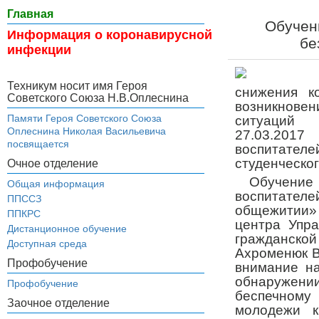
Главная
Обучен
Информация о коронавирусной
бе
инфекции
Техникум носит имя Героя
снижения к
Советского Союза Н.В.Оплеснина
возникнове
Памяти Героя Советского Союза
ситуаций 
Оплеснина Николая Васильевича
27.03.201
посвящается
воспитате
студенческо
Очное отделение
Обучение
Общая информация
воспитателе
ППССЗ
общежитии» 
ППКРС
центра Упр
Дистанционное обучение
гражданс
Доступная среда
Ахроменюк В
Профобучение
внимание на
обнаружен
Профобучение
беспечном
Заочное отделение
молодежи к