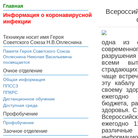
Главная
Всероссий
Информация о коронавирусной
инфекции
Техникум носит имя Героя
одна из с
Советского Союза Н.В.Оплеснина
современно
Памяти Героя Советского Союза
разрушения
Оплеснина Николая Васильевича
всеми выт
посвящается
страдающих
Очное отделение
чаще встреч
Общая информация
эту кабалу
ППССЗ
своему здо
ППКРС
ежегодно 
Дистанционное обучение
бюджета, р
Доступная среда
здоровья. С
Профобучение
Всероссийс
Профобучение
ежегодно 1
различные 
Заочное отделение
информацио