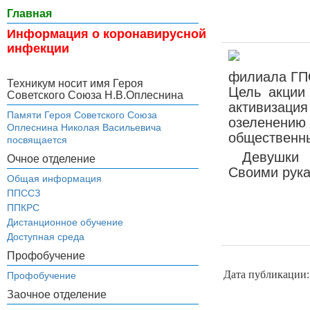
Главная
Информация о коронавирусной
инфекции
филиала ГП
Техникум носит имя Героя
Цель акции
Советского Союза Н.В.Оплеснина
активизац
Памяти Героя Советского Союза
озеленени
Оплеснина Николая Васильевича
общественны
посвящается
Девушки 
Очное отделение
Своими рука
Общая информация
ППССЗ
ППКРС
Дистанционное обучение
Доступная среда
Профобучение
Дата публикации:
Профобучение
Заочное отделение