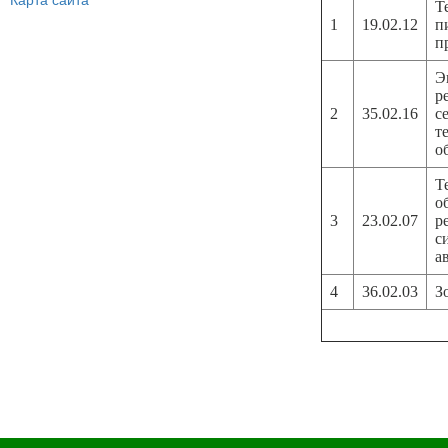
Карта сайта
Т
1
19.02.12
п
п
Э
р
2
35.02.16
с
т
о
Т
о
3
23.02.07
р
с
а
4
36.02.03
З