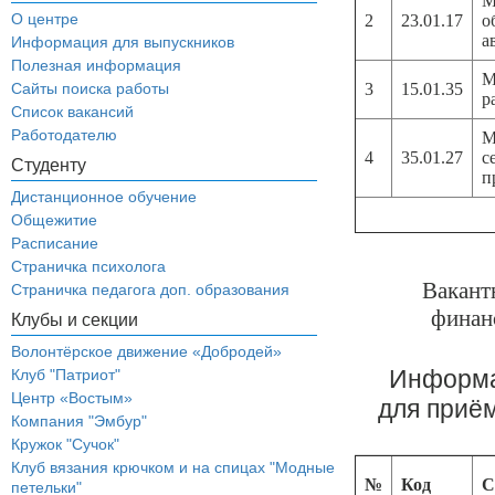
М
О центре
2
23.01.17
о
а
Информация для выпускников
Полезная информация
М
Сайты поиска работы
3
15.01.35
р
Список вакансий
Работодателю
М
4
35.01.27
с
Студенту
п
Дистанционное обучение
Общежитие
Расписание
Страничка психолога
Вакант
Страничка педагога доп. образования
финан
Клубы и секции
Волонтёрское движение «Добродей»
Информа
Клуб "Патриот"
Центр «Востым»
для приё
Компания "Эмбур"
Кружок "Сучок"
Клуб вязания крючком и на спицах "Модные
№
Код
С
петельки"