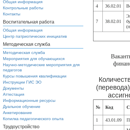
Общая информация
4
36.02.01
В
Контрольные работы
Контакты
Э
7
38.02.01
б
Воспитательная работа
(
Общая информация
Центр патриотических инициатив
Методическая служба
Методическая служба
Вакант
Мероприятия для обучающихся
финан
Научно-методические мероприятия для
педагогов
Курсы повышения квалификации
Количест
Инструкции ГИС ЭО
(перевода
Документы
ассигн
Аттестация
Информационные ресурсы
Дуальное обучение
№
Код
С
Анкетирование
Копилка педагогического опыта
1
43.01.09
П
Трудоустройство