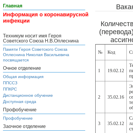
Вака
Главная
Информация о коронавирусной
инфекции
Количест
(перевода
Техникум носит имя Героя
ассигн
Советского Союза Н.В.Оплеснина
Памяти Героя Советского Союза
№
Код
С
Оплеснина Николая Васильевича
посвящается
Т
Очное отделение
1
19.02.12
п
п
Общая информация
ППССЗ
Э
ППКРС
р
Дистанционное обучение
2
35.02.16
с
Доступная среда
т
о
Профобучение
С
Профобучение
3
35.02.12
л
Заочное отделение
с