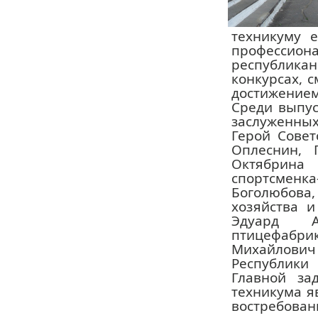
техникуму е
профессио
республикан
конкурсах, 
достижением
Среди выпус
заслуженны
Герой Совет
Оплеснин, 
Октябрина
спортсменк
Боголюбова,
хозяйства и
Эдуард А
птицефаб
Михайлович
Республики
Главной зад
техникума я
востребован