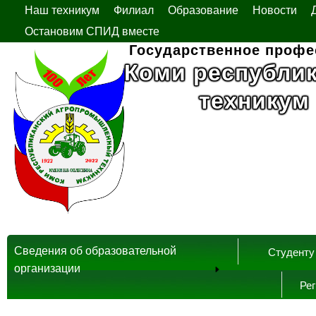
Наш техникум
Филиал
Образование
Новости
Остановим СПИД вместе
Государственное профе
Коми республи
техникум
Сведения об образовательной
Студенту
организации
Ре