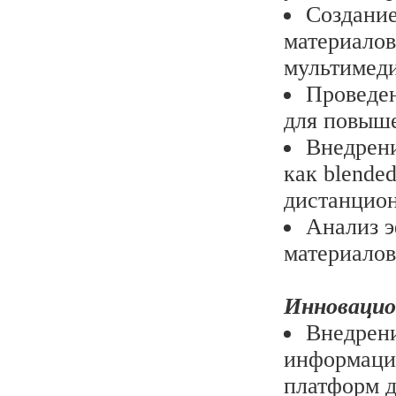
Создание
материалов
мультимед
Проведен
для повыше
Внедрени
как blende
дистанцион
Анализ 
материалов
Инновацио
Внедрени
информаци
платформ д