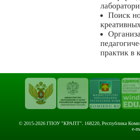
лаборатори
Поиск но
креативных
Организ
педагогиче
практик в 
© 2015-2026 ГПОУ "КРАПТ". 168220, Республика Коми, Сы
e-m