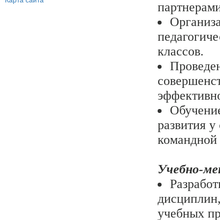
Карта сайта
партнерами
Организа
педагогиче
классов.
Проведен
совершенст
эффективно
Обучение
развития у
командной 
Учебно-ме
Разработ
дисциплин,
учебных пр