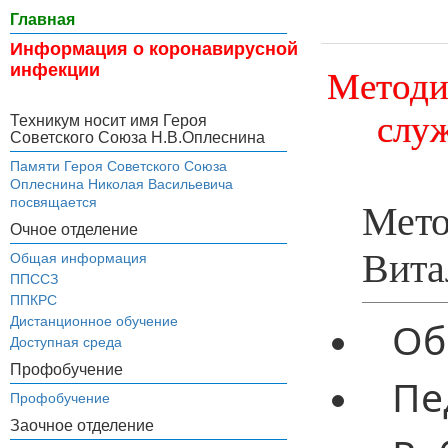
Главная
Информация о коронавирусной
инфекции
Методи
слу
Техникум носит имя Героя
Советского Союза Н.В.Оплеснина
Памяти Героя Советского Союза
Оплеснина Николая Васильевича
посвящается
Мето
Очное отделение
Вита
Общая информация
ППССЗ
ППКРС
Дистанционное обучение
Об
Доступная среда
Профобучение
Пе
Профобучение
Заочное отделение