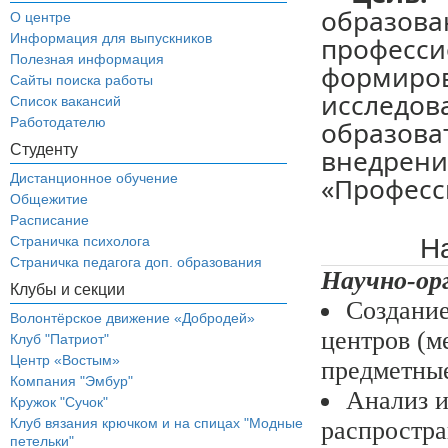
образов
О центре
Информация для выпускников
професси
Полезная информация
формир
Сайты поиска работы
исследов
Список вакансий
Работодателю
образов
Студенту
внедр
Дистанционное обучение
«Професс
Общежитие
Расписание
Н
Страничка психолога
Страничка педагога доп. образования
Научно-ор
Клубы и секции
Создание
Волонтёрское движение «Добродей»
центров (м
Клуб "Патриот"
Центр «Востым»
предметны
Компания "Эмбур"
Анализ и
Кружок "Сучок"
Клуб вязания крючком и на спицах "Модные
распростра
петельки"