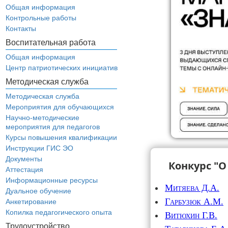
Общая информация
Контрольные работы
Контакты
Воспитательная работа
Общая информация
Центр патриотических инициатив
Методическая служба
Методическая служба
Мероприятия для обучающихся
Научно-методические
мероприятия для педагогов
Курсы повышения квалификации
Инструкции ГИС ЭО
Документы
Конкурс "О
Аттестация
Информационные ресурсы
Митяева Д.А.
Дуальное обучение
Гарбузюк А.М.
Анкетирование
Копилка педагогического опыта
Витюхин Г.В.
Трудоустройство