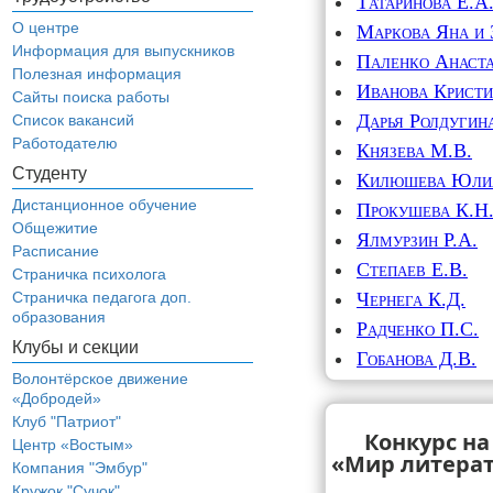
Татаринова Е.А
О центре
Маркова Яна и 
Информация для выпускников
Паленко Анаст
Полезная информация
Иванова Крист
Сайты поиска работы
Дарья Ролдугин
Список вакансий
Работодателю
Князева М.В.
Студенту
Килюшева Юлия
Дистанционное обучение
Прокушева К.Н
Общежитие
Ялмурзин Р.А.
Расписание
Степаев Е.В.
Страничка психолога
Чернега К.Д.
Страничка педагога доп.
образования
Радченко П.С.
Клубы и секции
Гобанова Д.В.
Волонтёрское движение
«Добродей»
Клуб "Патриот"
Конкурс на
Центр «Востым»
«Мир литерат
Компания "Эмбур"
Кружок "Сучок"