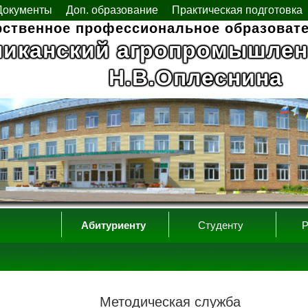
Документы
Доп. образование
Практическая подготовка
рственное профессиональное образоват
ликанский агропромышлен
Н.В.Оплеснина
Абитуриенту
Студенту
Р
Методическая служба