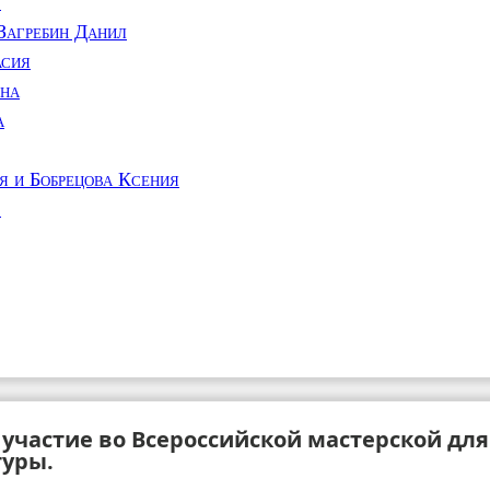
.
Загребин Данил
асия
ина
а
 и Бобрецова Ксения
.
 участие во Всероссийской мастерской дл
уры.