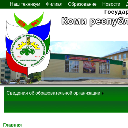
Наш техникум
Филиал
Образование
Новости
Госуда
Коми респуб
Сведения об образовательной организации
Главная