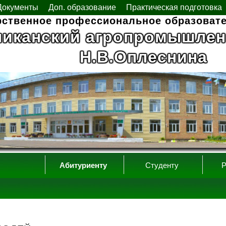
Документы
Доп. образование
Практическая подготовка
рственное профессиональное образоват
ликанский агропромышлен
Н.В.Оплеснина
Абитуриенту
Студенту
Р