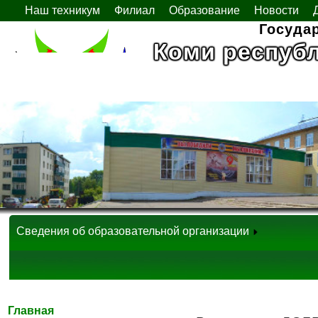
Наш техникум
Филиал
Образование
Новости
Госуда
Коми респуб
Сведения об образовательной организации
Главная