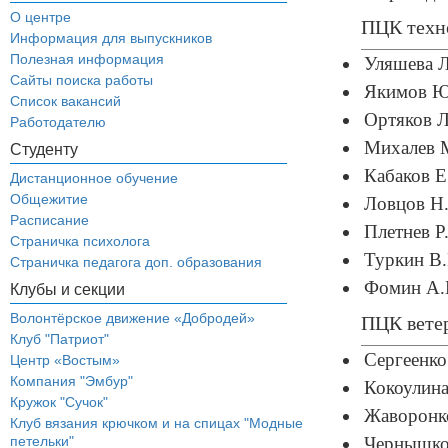
О центре
ПЦК техн
Информация для выпускников
Полезная информация
Уляшева Л
Сайты поиска работы
Якимов Ю.
Список вакансий
Ортяков Л
Работодателю
Михалев М
Студенту
Кабаков Е.
Дистанционное обучение
Общежитие
Ловцов Н.
Расписание
Плетнев Р.
Страничка психолога
Туркин В.
Страничка педагога доп. образования
Фомин А.И
Клубы и секции
Волонтёрское движение «Добродей»
ПЦК вете
Клуб "Патриот"
Сергеенко
Центр «Востым»
Компания "Эмбур"
Кокоулина
Кружок "Сучок"
Жаворонко
Клуб вязания крючком и на спицах "Модные
петельки"
Чернышков