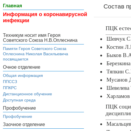
Состав п
Главная
Информация о коронавирусной
инфекции
ПЦК есте
Техникум носит имя Героя
Шевчук С.
Советского Союза Н.В.Оплеснина
Костин Л.
Памяти Героя Советского Союза
Оплеснина Николая Васильевича
Быков В.А
посвящается
Березкина
Очное отделение
Тяпкин С.
Общая информация
Мусанов Д
ППССЗ
Шевелева 
ППКРС
Дистанционное обучение
Харламов 
Доступная среда
ПЦК соци
Профобучение
дисципли
Профобучение
Масальцев
Заочное отделение