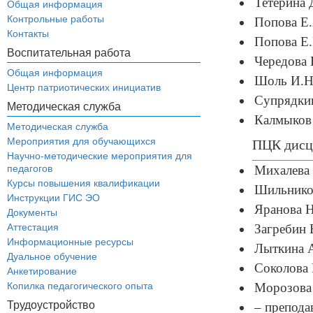
Тетерина 
Общая информация
Контрольные работы
Попова Е.
Контакты
Попова Е.
Воспитательная работа
Чередова 
Общая информация
Шоль И.Н.
Центр патриотических инициатив
Супрядкин
Методическая служба
Калмыков 
Методическая служба
Мероприятия для обучающихся
ПЦК дисци
Научно-методические мероприятия для
педагогов
Михалева 
Курсы повышения квалификации
Шильников
Инструкции ГИС ЭО
Яранова Н
Документы
Аттестация
Загребин 
Информационные ресурсы
Лыткина А
Дуальное обучение
Соколова 
Анкетирование
Копилка педагогического опыта
Морозова 
Трудоустройство
– препода