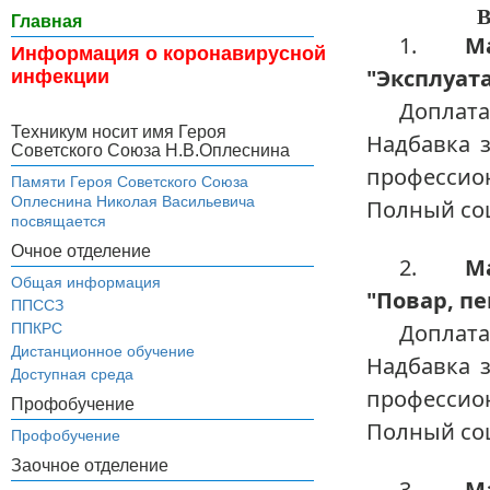
В
Главная
1.
М
Информация о коронавирусной
"Эксплуат
инфекции
Доплата
Техникум носит имя Героя
Надбавка з
Советского Союза Н.В.Оплеснина
профессио
Памяти Героя Советского Союза
Оплеснина Николая Васильевича
Полный со
посвящается
Очное отделение
2.
М
Общая информация
"Повар, пе
ППССЗ
Доплата
ППКРС
Дистанционное обучение
Надбавка з
Доступная среда
профессио
Профобучение
Полный со
Профобучение
Заочное отделение
3.
М