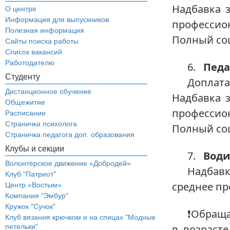
Надбавка з
О центре
Информация для выпускников
профессио
Полезная информация
Полный со
Сайты поиска работы
Список вакансий
Работодателю
6.
Педа
Студенту
Доплата
Дистанционное обучение
Надбавка з
Общежитие
профессио
Расписание
Страничка психолога
Полный со
Страничка педагога доп. образования
Клубы и секции
7.
Води
Волонтёрское движение «Добродей»
Надбав
Клуб "Патриот"
среднее пр
Центр «Востым»
Компания "Эмбур"
Кружок "Сучок"
❗Обраща
Клуб вязания крючком и на спицах "Модные
петельки"
в возраст