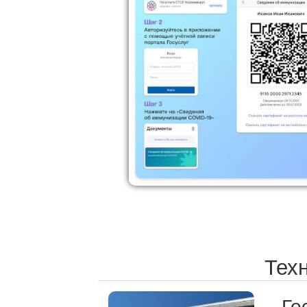
Техн
Го