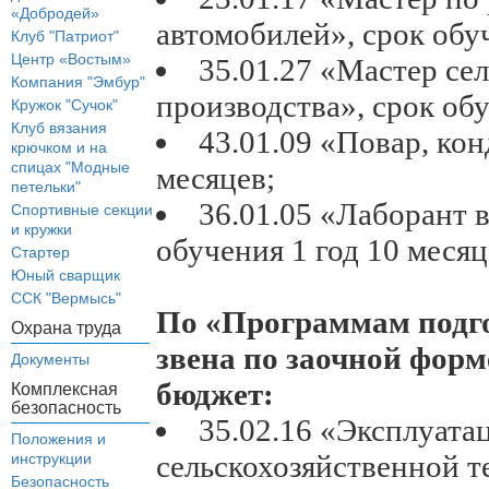
«Добродей»
автомобилей», срок обуч
Клуб "Патриот"
Центр «Востым»
35.01.27 «Мастер се
Компания "Эмбур"
производства», срок обу
Кружок "Сучок"
Клуб вязания
43.01.09 «Повар, кон
крючком и на
спицах "Модные
месяцев;
петельки"
36.01.05 «Лаборант 
Спортивные секции
и кружки
обучения 1 год 10 месяц
Стартер
Юный сварщик
ССК "Вермысь"
По «Программам подго
Охрана труда
звена по заочной форме
Документы
бюджет:
Комплексная
безопасность
35.02.16 «Эксплуата
Положения и
сельскохозяйственной т
инструкции
Безопасность