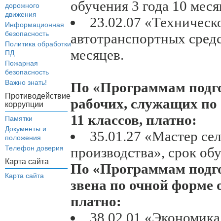
обучения 3 года 10 меся
дорожного
движения
23.02.07 «Техническ
Информационная
безопасность
автотранспортных средс
Политика обработки
месяцев.
ПД
Пожарная
безопасность
Важно знать!
По «Программам подг
Противодействие
рабочих, служащих по 
коррупции
11 классов, платно:
Памятки
Документы и
35.01.27 «Мастер се
положения
Телефон доверия
производства», срок об
Карта сайта
По «Программам подго
Карта сайта
звена по очной форме о
платно:
38.02.01 «Экономика