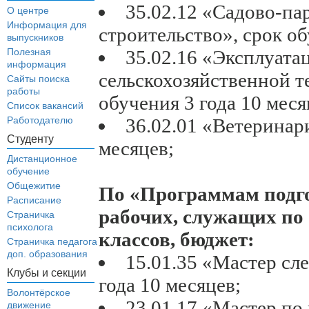
35.02.12 «Садово-па
О центре
Информация для
строительство», срок об
выпускников
Полезная
35.02.16 «Эксплуата
информация
сельскохозяйственной т
Сайты поиска
работы
обучения 3 года 10 меся
Список вакансий
Работодателю
36.02.01 «Ветеринари
Студенту
месяцев;
Дистанционное
обучение
Общежитие
По «Программам подг
Расписание
рабочих, служащих по 
Страничка
психолога
классов, бюджет:
Страничка педагога
доп. образования
15.01.35 «Мастер сл
Клубы и секции
года 10 месяцев;
Волонтёрское
23.01.17 «Мастер п
движение