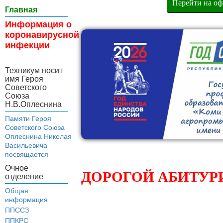
Перейти на оф
Главная
Информация о
коронавирусной
инфекции
Техникум носит
имя Героя
Советского
Союза
Н.В.Оплеснина
Памяти Героя
Советского Союза
Оплеснина Николая
Васильевича
посвящается
Очное
ДОРОГОЙ АБИТУРИ
отделение
Общая
информация
ППССЗ
ППКРС