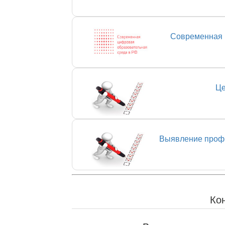
Современная 
Це
Выявление профи
Ко