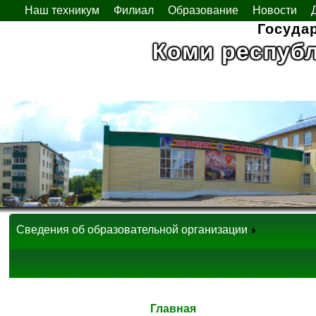
Наш техникум
Филиал
Образование
Новости
Госуда
Коми респуб
Сведения об образовательной организации
Главная