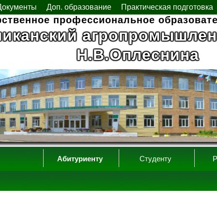
Документы
Доп. образование
Практическая подготовка
рственное профессиональное образоват
ликанский агропромышлен
Н.В.Оплеснина
Абитуриенту
Студенту
Р