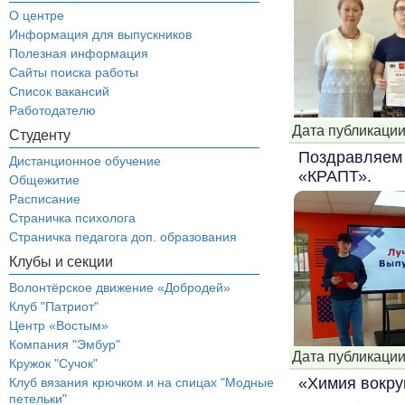
О центре
Информация для выпускников
Полезная информация
Сайты поиска работы
Список вакансий
Работодателю
...
Дата публикации
Студенту
Поздравляем 
Дистанционное обучение
«КРАПТ».
Общежитие
Расписание
Страничка психолога
Страничка педагога доп. образования
Клубы и секции
Волонтёрское движение «Добродей»
Клуб "Патриот"
Центр «Востым»
Компания "Эмбур"
Дата публикации
Кружок "Сучок"
«Химия вокруг
Клуб вязания крючком и на спицах "Модные
петельки"