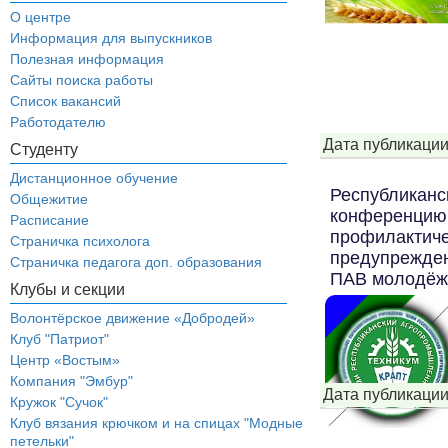
О центре
Информация для выпускников
Полезная информация
Сайты поиска работы
Список вакансий
Работодателю
Дата публикации
Студенту
Дистанционное обучение
Республиканск
Общежитие
конференцию 
Расписание
профилактиче
Страничка психолога
предупрежден
Страничка педагога доп. образования
ПАВ молодёжи
Клубы и секции
Волонтёрское движение «Добродей»
Клуб "Патриот"
Центр «Востым»
Компания "Эмбур"
Дата публикации
Кружок "Сучок"
Клуб вязания крючком и на спицах "Модные
петельки"