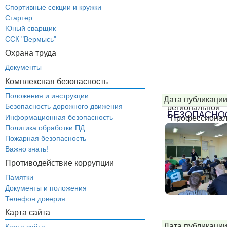
Спортивные секции и кружки
Стартер
Юный сварщик
ССК "Вермысь"
Охрана труда
Документы
Комплексная безопасность
Положения и инструкции
Дата публикации
Безопасность дорожного движения
регионально
БЕЗОПАСНО
Информационная безопасность
"Профессиона
Выльгортско
Политика обработки ПД
сельскохозяйст
Пожарная безопасность
Важно знать!
...
Противодействие коррупции
Памятки
Документы и положения
Телефон доверия
Карта сайта
Дата публикации