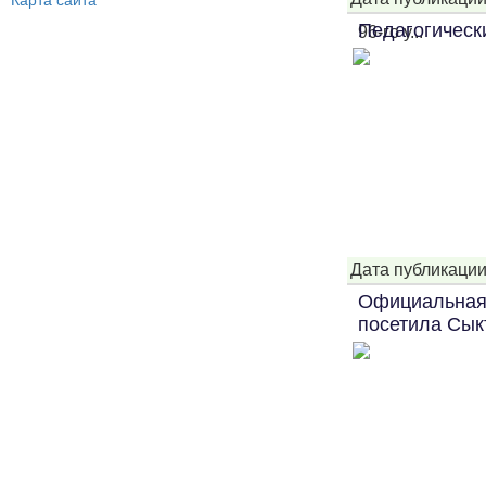
Карта сайта
Педагогически
96-го у...
Дата публикации
Официальная 
посетила Сык