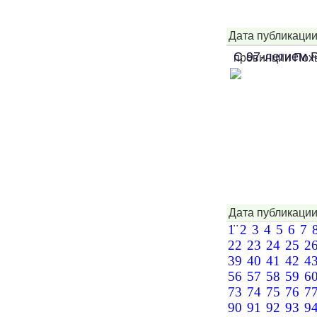
Дата публикации
С 97-летием Р
провинции Похьо
Дата публикации
...
1
2
3
4
5
6
7
22
23
24
25
2
39
40
41
42
4
56
57
58
59
6
73
74
75
76
7
90
91
92
93
9