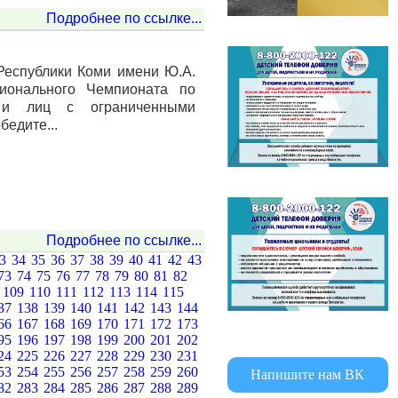
Подробнее по ссылке...
 Республики Коми имени Ю.А.
ионального Чемпионата по
в и лиц с ограниченными
бедите...
Подробнее по ссылке...
33
34
35
36
37
38
39
40
41
42
43
73
74
75
76
77
78
79
80
81
82
8
109
110
111
112
113
114
115
37
138
139
140
141
142
143
144
66
167
168
169
170
171
172
173
95
196
197
198
199
200
201
202
24
225
226
227
228
229
230
231
53
254
255
256
257
258
259
260
Напишите нам ВК
82
283
284
285
286
287
288
289