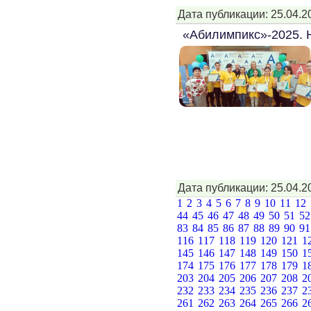
Дата публикации: 25.04.2
«Абилимпикс»-2025. 
Дата публикации: 25.04.2
1
2
3
4
5
6
7
8
9
10
11
12
44
45
46
47
48
49
50
51
5
83
84
85
86
87
88
89
90
9
116
117
118
119
120
121
1
145
146
147
148
149
150
1
174
175
176
177
178
179
1
203
204
205
206
207
208
2
232
233
234
235
236
237
2
261
262
263
264
265
266
2