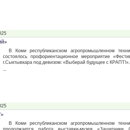
025
ий»
В Коми республиканском агропромышленном техни
состоялось профориентационное мероприятие «Фест
г.Сыктывкара под девизом: «Выбирай будущее с КРАПТ!».
...
025
V»
В Коми республиканском агропромышленном техни
продолжается работа выставки-музея «Защитники