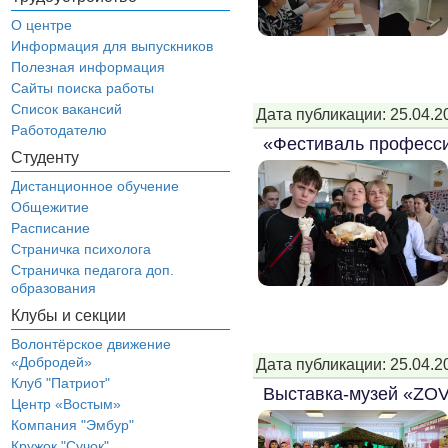
О центре
Информация для выпускников
Полезная информация
Сайты поиска работы
Список вакансий
Дата публикации: 25.04.2
Работодателю
«Фестиваль професс
Студенту
Дистанционное обучение
Общежитие
Расписание
Страничка психолога
Страничка педагога доп.
образования
Клубы и секции
Волонтёрское движение
«Добродей»
Дата публикации: 25.04.2
Клуб "Патриот"
Выставка-музей «ZO
Центр «Востым»
Компания "Эмбур"
Кружок "Сучок"