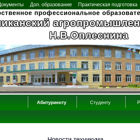
Документы
Доп. образование
Практическая подготовка
рственное профессиональное образоват
ликанский агропромышлен
Н.В.Оплеснина
Абитуриенту
Студенту
Р
Новости техникума