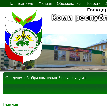
Наш техникум
Филиал
Образование
Новости
Госуда
Коми респуб
Сведения об образовательной организации
Главная