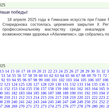
025
Наши победы!
18 апреля 2025 года в Гимназии искусств при Главе
Спиридонова состоялась церемония закрытия Х Рег
профессиональному мастерству среди инвалидо
возможностями здоровья «Абилимпикс», где собрались по
025
13
14
15
16
17
18
19
20
21
22
23
24
25
26
27
28
29
30
31
32
2
53
54
55
56
57
58
59
60
61
62
63
64
65
66
67
68
69
70
71
72
1
92
93
94
95
96
97
98
99
100
101
102
103
104
105
106
107
10
22
123
124
125
126
127
128
129
130
131
132
133
134
135
136
1
51
152
153
154
155
156
157
158
159
160
161
162
163
164
165
1
80
181
182
183
184
185
186
187
188
189
190
191
192
193
194
1
09
210
211
212
213
214
215
216
217
218
219
220
221
222
223
2
38
239
240
241
242
243
244
245
246
247
248
249
250
251
252
2
67
268
269
270
271
272
273
274
275
276
277
278
279
280
281
2