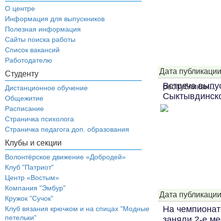
О центре
Информация для выпускников
Полезная информация
Сайты поиска работы
Список вакансий
Работодателю
Дата публикации
Студенту
Встреча выпу
республикан...
Дистанционное обучение
Сыктывдинско
Общежитие
Расписание
Страничка психолога
Страничка педагога доп. образования
Клубы и секции
Волонтёрское движение «Добродей»
Клуб "Патриот"
Центр «Востым»
Компания "Эмбур"
Дата публикации
Кружок "Сучок"
На чемпиона
Клуб вязания крючком и на спицах "Модные
петельки"
заняли 2-е ме