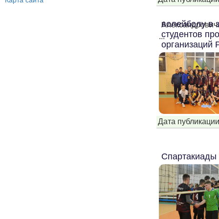
Карта сайта
волейболу в 
Александрович
студентов пр
...
организаций 
Дата публикации
Спартакиады 