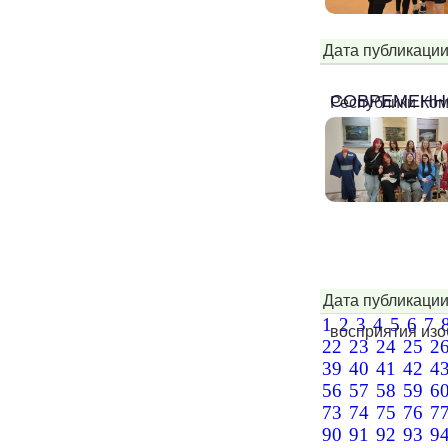
Дата публикации
СОВРЕМЕНН
Республики Ком
Дата публикации
1
2
3
4
5
6
7
восприятия изоб
22
23
24
25
2
39
40
41
42
4
56
57
58
59
6
73
74
75
76
7
90
91
92
93
9