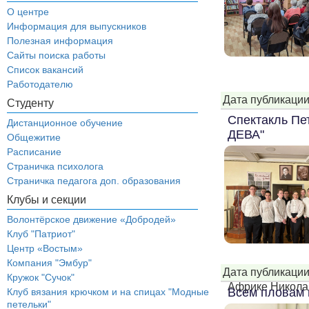
О центре
Информация для выпускников
Полезная информация
Сайты поиска работы
Список вакансий
Работодателю
Дата публикации
Студенту
Спектакль Пе
Дистанционное обучение
ДЕВА"
Общежитие
Расписание
Страничка психолога
Страничка педагога доп. образования
Клубы и секции
Волонтёрское движение «Добродей»
Клуб "Патриот"
Центр «Востым»
Компания "Эмбур"
Дата публикации
Кружок "Сучок"
Африке Никола
Всем пловам 
Клуб вязания крючком и на спицах "Модные
петельки"
...