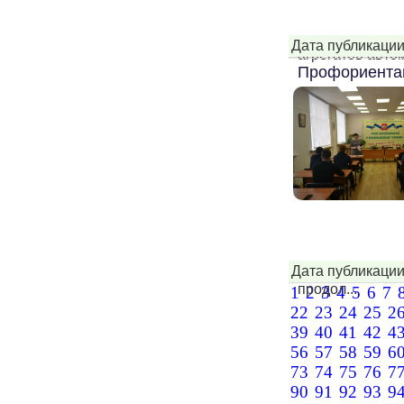
Дата публикации
агрегатов автом
Профориентац
Дата публикации
профессионал
продол...
1
2
3
4
5
6
7
22
23
24
25
2
39
40
41
42
4
56
57
58
59
6
73
74
75
76
7
90
91
92
93
9