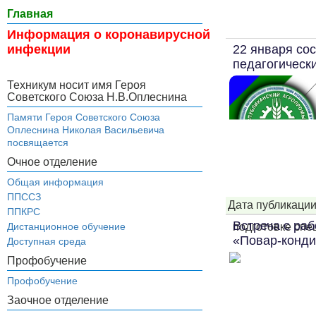
Главная
Информация о коронавирусной
22 января сос
инфекции
педагогическ
Техникум носит имя Героя
Советского Союза Н.В.Оплеснина
Памяти Героя Советского Союза
Оплеснина Николая Васильевича
посвящается
Очное отделение
Общая информация
ППССЗ
Дата публикации
ППКРС
Встреча с ра
подготовке спец
Дистанционное обучение
«Повар-конди
Доступная среда
Профобучение
Профобучение
Заочное отделение