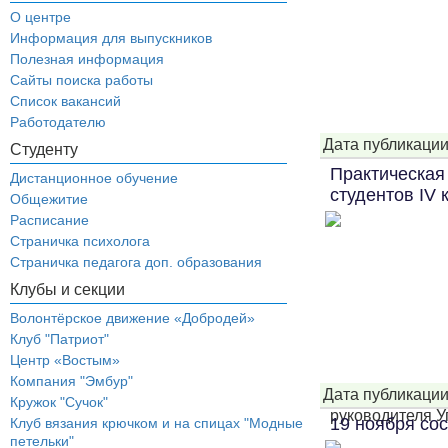
О центре
Информация для выпускников
Полезная информация
Сайты поиска работы
Список вакансий
Работодателю
Дата публикации
обучающиеся по
Студенту
Практическая
Дистанционное обучение
студентов IV 
Общежитие
Расписание
Страничка психолога
Страничка педагога доп. образования
Клубы и секции
Волонтёрское движение «Добродей»
Клуб "Патриот"
Центр «Востым»
Компания "Эмбур"
Дата публикации
Кружок "Сучок"
руководителя Уп
19 ноября со
Клуб вязания крючком и на спицах "Модные
петельки"