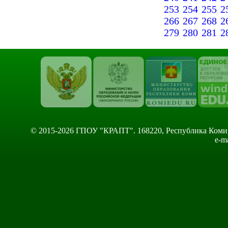
253
254
255
2
266
267
268
2
279
280
281
2
© 2015-2026 ГПОУ "КРАПТ". 168220, Республика Коми, Сы
e-m