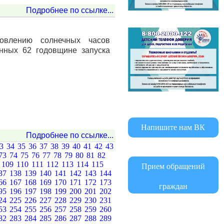
Подробнее по ссылке...
овлению солнечных часов
енных 62 годовщине запуска
Напишите нам ВК
Подробнее по ссылке...
33
34
35
36
37
38
39
40
41
42
43
73
74
75
76
77
78
79
80
81
82
8
109
110
111
112
113
114
115
Прием обращений
37
138
139
140
141
142
143
144
66
167
168
169
170
171
172
173
граждан
95
196
197
198
199
200
201
202
24
225
226
227
228
229
230
231
53
254
255
256
257
258
259
260
82
283
284
285
286
287
288
289