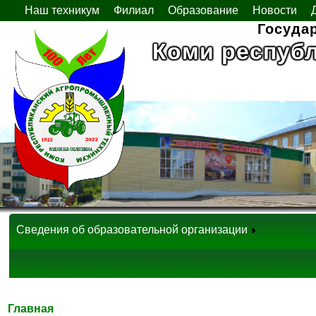
Наш техникум
Филиал
Образование
Новости
Госуда
Коми респуб
Сведения об образовательной организации
Главная