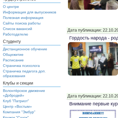
О центре
Информация для выпускников
Полезная информация
Сайты поиска работы
Список вакансий
Дата публикации: 22.10.2
Работодателю
Гордость народа - ро
Студенту
Дистанционное обучение
Общежитие
Расписание
Страничка психолога
Страничка педагога доп.
образования
Клубы и секции
Волонтёрское движение
«Добродей»
Дата публикации: 22.10.2
Клуб "Патриот"
Внимание первые кур
Центр «Востым»
Компания "Эмбур"
Кружок "Сучок"