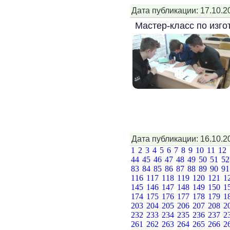
Дата публикации: 17.10.2
Мастер-класс по изго
Дата публикации: 16.10.2
1
2
3
4
5
6
7
8
9
10
11
12
44
45
46
47
48
49
50
51
5
83
84
85
86
87
88
89
90
9
116
117
118
119
120
121
1
145
146
147
148
149
150
1
174
175
176
177
178
179
1
203
204
205
206
207
208
2
232
233
234
235
236
237
2
261
262
263
264
265
266
2