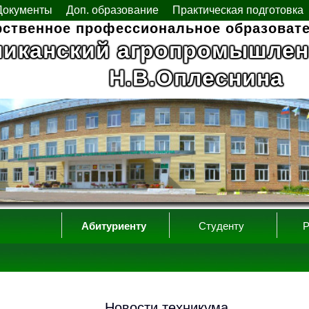
Документы
Доп. образование
Практическая подготовка
рственное профессиональное образоват
ликанский агропромышлен
Н.В.Оплеснина
Абитуриенту
Студенту
Р
Новости техникума