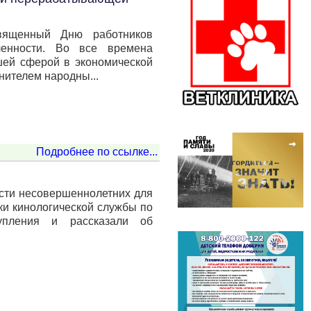
священный Дню работников
ленности. Во все времена
шей сферой в экономической
нителем народны...
Подробнее по ссылке...
ости несовершеннолетних для
ки кинологической службы по
упления и рассказали об