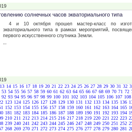
019
товлению солнечных часов экваториального типа
4 и 10 октября прошел мастер-класс по изгот
экваториального типа в рамках мероприятий, посвящ
первого искусственного спутника Земли.
...
019
13
14
15
16
17
18
19
20
21
22
23
24
25
26
27
28
29
30
31
32
2
53
54
55
56
57
58
59
60
61
62
63
64
65
66
67
68
69
70
71
72
1
92
93
94
95
96
97
98
99
100
101
102
103
104
105
106
107
10
22
123
124
125
126
127
128
129
130
131
132
133
134
135
136
1
51
152
153
154
155
156
157
158
159
160
161
162
163
164
165
1
80
181
182
183
184
185
186
187
188
189
190
191
192
193
194
1
09
210
211
212
213
214
215
216
217
218
219
220
221
222
223
2
38
239
240
241
242
243
244
245
246
247
248
249
250
251
252
2
67
268
269
270
271
272
273
274
275
276
277
278
279
280
281
2