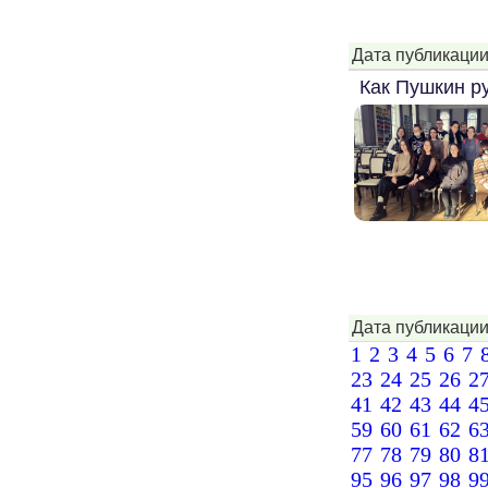
Дата публикации
Как Пушкин р
Дата публикации
литературный яз
1
2
3
4
5
6
7
23
24
25
26
2
41
42
43
44
4
59
60
61
62
6
77
78
79
80
8
95
96
97
98
9