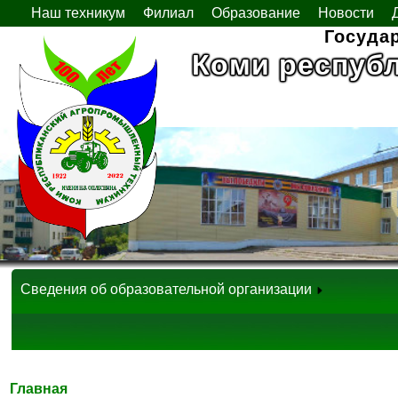
Наш техникум
Филиал
Образование
Новости
Госуда
Коми респуб
Сведения об образовательной организации
Главная