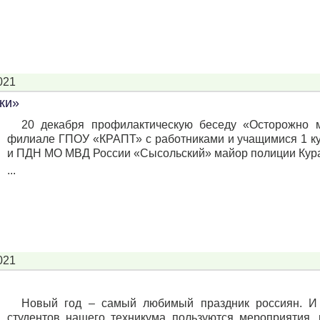
021
ки»
20 декабря профилактическую беседу «Осторожно
филиале ГПОУ «КРАПТ» с работниками и учащимися 1 ку
и ПДН МО МВД России «Сысольский» майор полиции Кура
...
021
Новый год – самый любимый праздник россиян. И 
студентов нашего техникума пользуются мероприятия