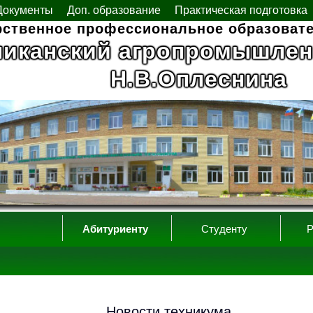
Документы
Доп. образование
Практическая подготовка
рственное профессиональное образоват
ликанский агропромышлен
Н.В.Оплеснина
Абитуриенту
Студенту
Р
Новости техникума