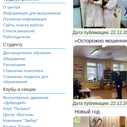
О центре
Информация для выпускников
Полезная информация
Сайты поиска работы
Список вакансий
Дата публикации: 22.12.2
Работодателю
«Осторожно мошенни
Студенту
Дистанционное обучение
Общежитие
Расписание
Страничка психолога
Страничка педагога доп.
образования
Клубы и секции
Волонтёрское движение
«Добродей»
Дата публикации: 22.12.2
Клуб "Патриот"
Новый год
Центр «Востым»
Компания "Эмбур"
Кружок "Сучок"