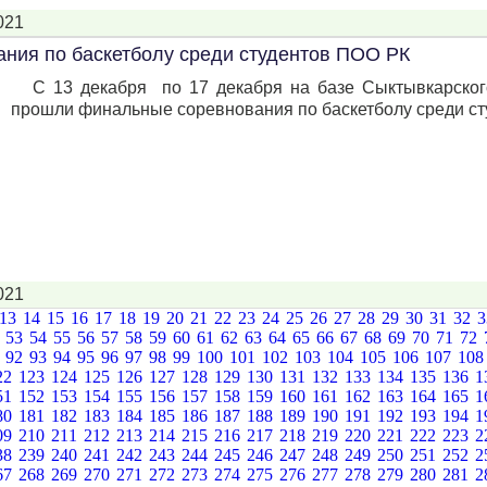
021
ния по баскетболу среди студентов ПОО РК
C 13 декабря по 17 декабря на базе Сыктывкарског
прошли финальные соревнования по баскетболу среди ст
021
13
14
15
16
17
18
19
20
21
22
23
24
25
26
27
28
29
30
31
32
2
53
54
55
56
57
58
59
60
61
62
63
64
65
66
67
68
69
70
71
72
1
92
93
94
95
96
97
98
99
100
101
102
103
104
105
106
107
10
22
123
124
125
126
127
128
129
130
131
132
133
134
135
136
1
51
152
153
154
155
156
157
158
159
160
161
162
163
164
165
1
80
181
182
183
184
185
186
187
188
189
190
191
192
193
194
1
09
210
211
212
213
214
215
216
217
218
219
220
221
222
223
2
38
239
240
241
242
243
244
245
246
247
248
249
250
251
252
2
67
268
269
270
271
272
273
274
275
276
277
278
279
280
281
2