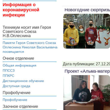
Информация о
Новогодние сюрприз
коронавирусной
инфекции
Техникум носит имя Героя
Советского Союза
Н.В.Оплеснина
Памяти Героя Советского Союза
Оплеснина Николая Васильевича
посвящается
Очное отделение
Дата публикации: 27.12.2
Общая информация
ППССЗ
Проект «Альма-матер
ППКРС
Дистанционное обучение
Доступная среда
Профобучение
Профобучение
Заочное отделение