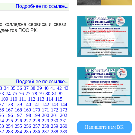
Подробнее по ссылке...
о колледжа сервиса и связи
удентов ПОО РК.
Подробнее по ссылке...
33
34
35
36
37
38
39
40
41
42
43
73
74
75
76
77
78
79
80
81
82
8
109
110
111
112
113
114
115
37
138
139
140
141
142
143
144
66
167
168
169
170
171
172
173
95
196
197
198
199
200
201
202
24
225
226
227
228
229
230
231
53
254
255
256
257
258
259
260
Напишите нам ВК
82
283
284
285
286
287
288
289