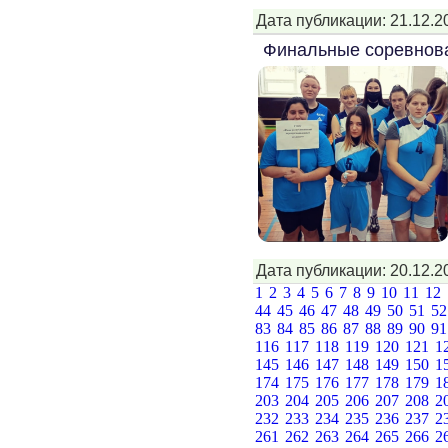
Дата публикации: 21.12.2
Финальные соревнова
Дата публикации: 20.12.2
1
2
3
4
5
6
7
8
9
10
11
12
44
45
46
47
48
49
50
51
5
83
84
85
86
87
88
89
90
9
116
117
118
119
120
121
1
145
146
147
148
149
150
1
174
175
176
177
178
179
1
203
204
205
206
207
208
2
232
233
234
235
236
237
2
261
262
263
264
265
266
2