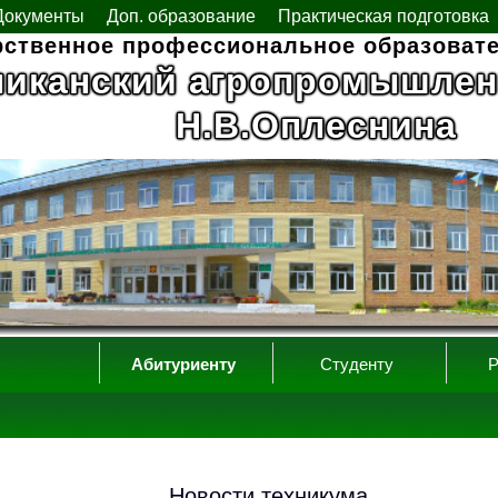
Документы
Доп. образование
Практическая подготовка
рственное профессиональное образоват
ликанский агропромышлен
Н.В.Оплеснина
Абитуриенту
Студенту
Р
Новости техникума