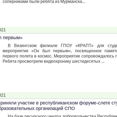
соперниками были ребята из Мурманска...
021
л первым»
В Визингском филиале ГПОУ «КРАПТ» для студе
мероприятие «Он был первым», посвященное памяти
первого полета в космос. Мероприятие сопровождалось
Ребята просмотрели видеохронику шестидесятых ...
021
приняли участие в республиканском форуме-слете ст
бразовательных организаций СПО
На базе ресурсного центра добровольчества Республи