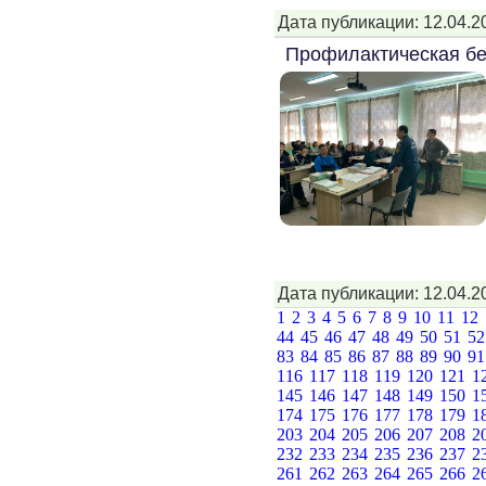
Дата публикации: 12.04.2
Профилактическая бе
Дата публикации: 12.04.2
1
2
3
4
5
6
7
8
9
10
11
12
44
45
46
47
48
49
50
51
5
83
84
85
86
87
88
89
90
9
116
117
118
119
120
121
1
145
146
147
148
149
150
1
174
175
176
177
178
179
1
203
204
205
206
207
208
2
232
233
234
235
236
237
2
261
262
263
264
265
266
2