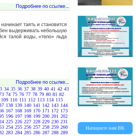
Подробнее по ссылке...
начинает таять и становится
обен выдерживать небольшую
йся талой воды, «тело» льда
Подробнее по ссылке...
33
34
35
36
37
38
39
40
41
42
43
73
74
75
76
77
78
79
80
81
82
8
109
110
111
112
113
114
115
37
138
139
140
141
142
143
144
66
167
168
169
170
171
172
173
95
196
197
198
199
200
201
202
24
225
226
227
228
229
230
231
53
254
255
256
257
258
259
260
Напишите нам ВК
82
283
284
285
286
287
288
289