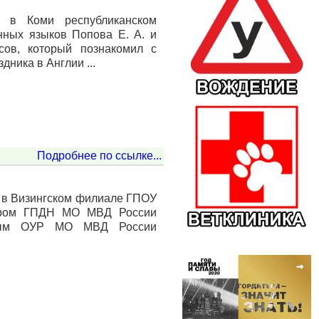
у в Коми республиканском
нных языков Попова Е. А. и
сов, который познакомил с
ника в Англии ...
Подробнее по ссылке...
1» в Визингском филиале ГПОУ
ором ГПДН МО МВД России
нным ОУР МО МВД России