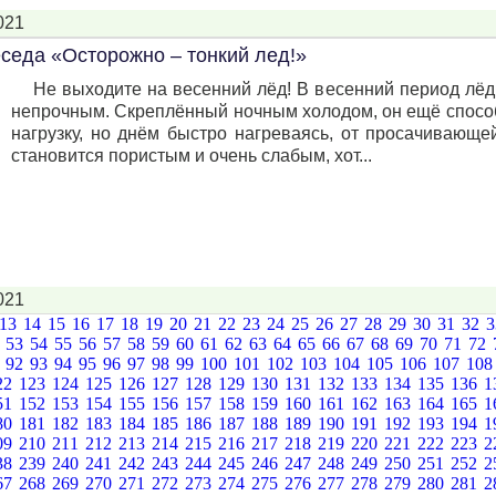
021
седа «Осторожно – тонкий лед!»
Не выходите на весенний лёд! В весенний период лёд 
непрочным. Скреплённый ночным холодом, он ещё спос
нагрузку, но днём быстро нагреваясь, от просачивающе
становится пористым и очень слабым, хот...
021
13
14
15
16
17
18
19
20
21
22
23
24
25
26
27
28
29
30
31
32
2
53
54
55
56
57
58
59
60
61
62
63
64
65
66
67
68
69
70
71
72
1
92
93
94
95
96
97
98
99
100
101
102
103
104
105
106
107
10
22
123
124
125
126
127
128
129
130
131
132
133
134
135
136
1
51
152
153
154
155
156
157
158
159
160
161
162
163
164
165
1
80
181
182
183
184
185
186
187
188
189
190
191
192
193
194
1
09
210
211
212
213
214
215
216
217
218
219
220
221
222
223
2
38
239
240
241
242
243
244
245
246
247
248
249
250
251
252
2
67
268
269
270
271
272
273
274
275
276
277
278
279
280
281
2