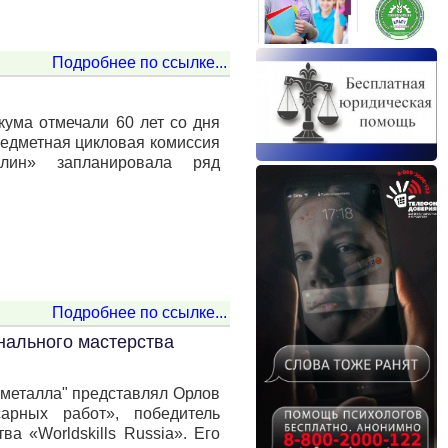
Подробнее по ссылке...
кума отмечали 60 лет со дня
редметная цикловая комиссия
плин» запланировала ряд
Подробнее по ссылке...
нального мастерства
 металла" представлял Орлов
рных работ», победитель
а «Worldskills Russia». Его