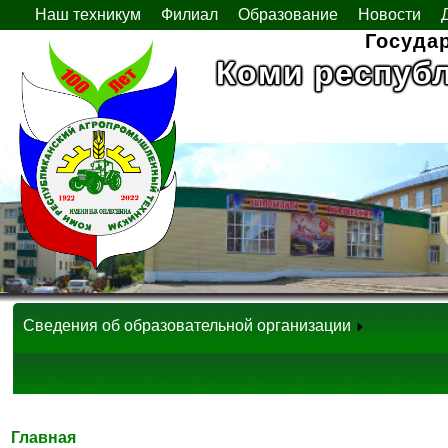
Наш техникум
Филиал
Образование
Новости
Госуда
Коми респуб
Сведения об образовательной организации
Главная