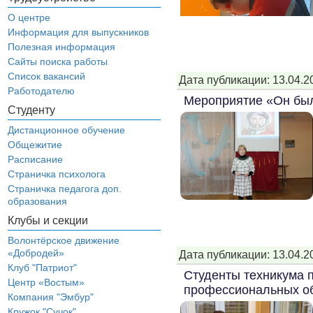
О центре
Информация для выпускников
Полезная информация
Сайты поиска работы
Список вакансий
Дата публикации: 13.04.2
Работодателю
Мероприятие «Он бы
Студенту
Дистанционное обучение
Общежитие
Расписание
Страничка психолога
Страничка педагога доп.
образования
Клубы и секции
Волонтёрское движение
«Добродей»
Дата публикации: 13.04.2
Клуб "Патриот"
Студенты техникума 
Центр «Востым»
профессиональных о
Компания "Эмбур"
Кружок "Сучок"