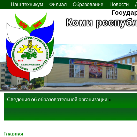
Наш техникум
Филиал
Образование
Новости
Госуда
Коми респуб
Сведения об образовательной организации
Главная