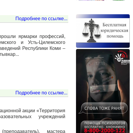
Подробнее по ссылке...
прошли ярмарки профессий,
мского и Усть-Цилемского
заведений Республики Коми –
ывкар...
Подробнее по ссылке...
тационной акции «Территория
азовательных учреждений
реподаватель), мастера