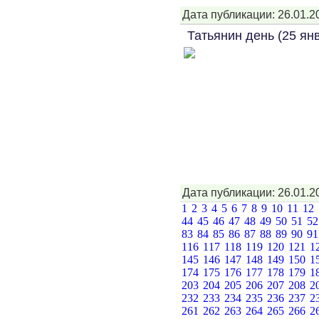
Дата публикации: 26.01.2
Татьянин день (25 ян
Дата публикации: 26.01.2
1
2
3
4
5
6
7
8
9
10
11
12
44
45
46
47
48
49
50
51
5
83
84
85
86
87
88
89
90
9
116
117
118
119
120
121
1
145
146
147
148
149
150
1
174
175
176
177
178
179
1
203
204
205
206
207
208
2
232
233
234
235
236
237
2
261
262
263
264
265
266
2