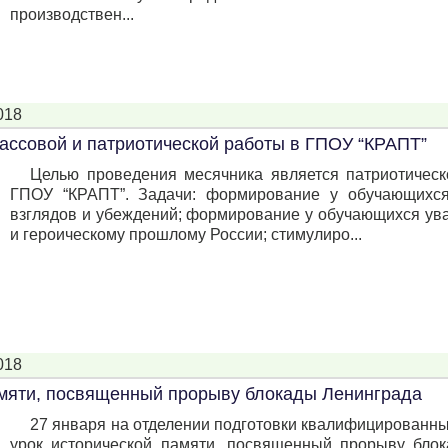
производствен...
018
ассовой и патриотической работы в ГПОУ “КРАПТ”
Целью проведения месячника является патриотичес
ГПОУ “КРАПТ”. Задачи: формирование у обучающихся 
взглядов и убеждений; формирование у обучающихся ува
и героическому прошлому России; стимулиро...
018
амяти, посвященный прорыву блокады Ленинграда
27 января на отделении подготовки квалифицированн
урок исторической памяти, посвященный прорыву бло