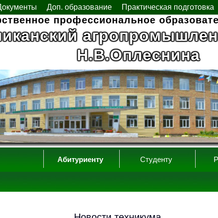
Документы
Доп. образование
Практическая подготовка
рственное профессиональное образоват
ликанский агропромышлен
Н.В.Оплеснина
Абитуриенту
Студенту
Р
Новости техникума