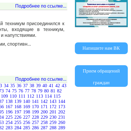
Подробнее по ссылке...
й техникум присоединился к
нты, входящие в техникум,
 и напутствиями.
, спортивн...
Напишите нам ВК
Прием обращений
Подробнее по ссылке...
граждан
33
34
35
36
37
38
39
40
41
42
43
73
74
75
76
77
78
79
80
81
82
8
109
110
111
112
113
114
115
37
138
139
140
141
142
143
144
66
167
168
169
170
171
172
173
95
196
197
198
199
200
201
202
24
225
226
227
228
229
230
231
53
254
255
256
257
258
259
260
82
283
284
285
286
287
288
289