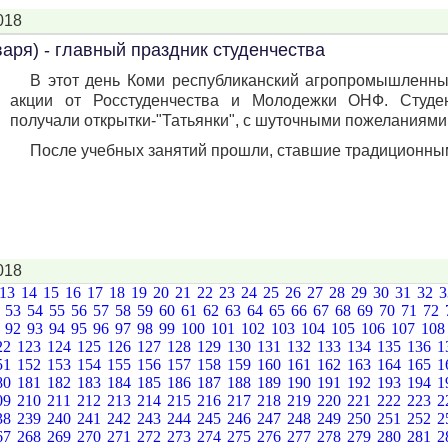
018
варя) - главный праздник студенчества
В этот день Коми республиканский агропромышленны
акции от Росстуденчества и Молодежки ОНФ. Студе
получали открытки-"Татьянки", с шуточными пожеланиями
После учебных занятий прошли, ставшие традиционными
018
13
14
15
16
17
18
19
20
21
22
23
24
25
26
27
28
29
30
31
32
2
53
54
55
56
57
58
59
60
61
62
63
64
65
66
67
68
69
70
71
72
1
92
93
94
95
96
97
98
99
100
101
102
103
104
105
106
107
10
22
123
124
125
126
127
128
129
130
131
132
133
134
135
136
1
51
152
153
154
155
156
157
158
159
160
161
162
163
164
165
1
80
181
182
183
184
185
186
187
188
189
190
191
192
193
194
1
09
210
211
212
213
214
215
216
217
218
219
220
221
222
223
2
38
239
240
241
242
243
244
245
246
247
248
249
250
251
252
2
67
268
269
270
271
272
273
274
275
276
277
278
279
280
281
2