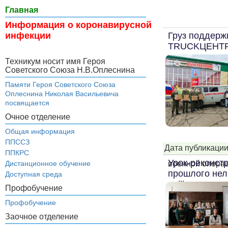
Главная
Информация о коронавирусной
Груз поддерж
инфекции
TRUCKЦЕНТР 
Техникум носит имя Героя
Советского Союза Н.В.Оплеснина
Памяти Героя Советского Союза
Оплеснина Николая Васильевича
посвящается
Очное отделение
Общая информация
ППССЗ
Дата публикации
ППКРС
Урок-реконст
военной операц
Дистанционное обучение
прошлого нел
Доступная среда
...
Профобучение
Профобучение
Заочное отделение