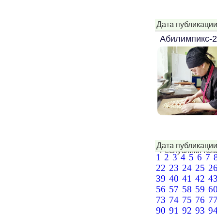
...
Дата публикации
Абилимпикс-
Дата публикации
Республики Коми
1
2
3
4
5
6
7
22
23
24
25
2
39
40
41
42
4
56
57
58
59
6
73
74
75
76
7
90
91
92
93
9