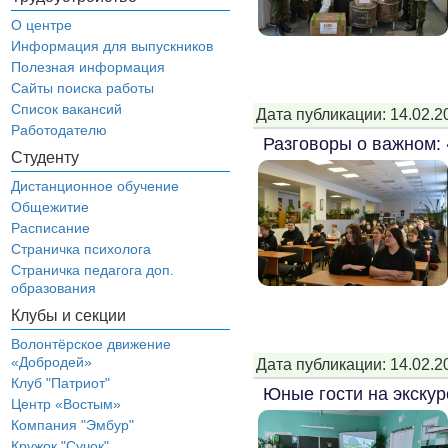
О центре
Информация для выпускников
Полезная информация
Сайты поиска работы
Список вакансий
Дата публикации: 14.02.2
Работодателю
Разговоры о важном:
Студенту
Дистанционное обучение
Общежитие
Расписание
Страничка психолога
Страничка педагога доп.
образования
Клубы и секции
Волонтёрское движение
«Добродей»
Дата публикации: 14.02.2
Клуб "Патриот"
Юные гости на экскур
Центр «Востым»
Компания "Эмбур"
Кружок "Сучок"