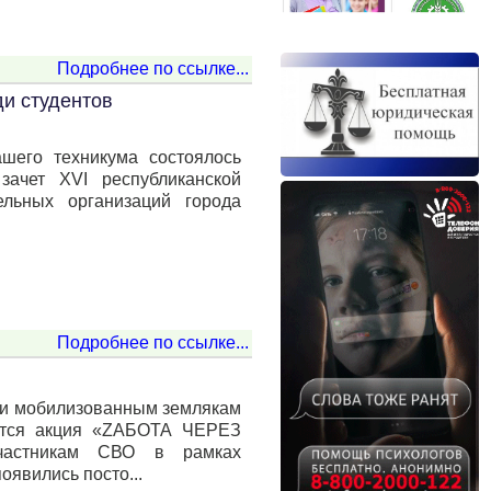
Подробнее по ссылке...
ди студентов
шего техникума состоялось
зачет XVI республиканской
ельных организаций города
Подробнее по ссылке...
 и мобилизованным землякам
ется акция «ZАБОТА ЧЕРЕЗ
частникам СВО в рамках
явились посто...