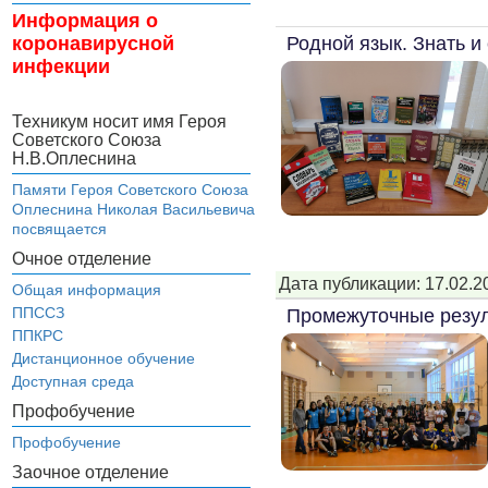
Информация о
Родной язык. Знать и
коронавирусной
инфекции
Техникум носит имя Героя
Советского Союза
Н.В.Оплеснина
Памяти Героя Советского Союза
Оплеснина Николая Васильевича
посвящается
Очное отделение
Дата публикации: 17.02.2
Общая информация
ППССЗ
Промежуточные резу
ППКРС
Дистанционное обучение
Доступная среда
Профобучение
Профобучение
Заочное отделение