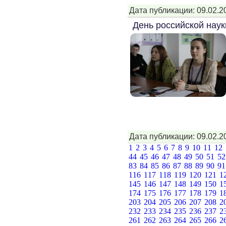
Дата публикации: 09.02.2
День российской наук
Дата публикации: 09.02.2
1
2
3
4
5
6
7
8
9
10
11
12
44
45
46
47
48
49
50
51
5
83
84
85
86
87
88
89
90
9
116
117
118
119
120
121
1
145
146
147
148
149
150
1
174
175
176
177
178
179
1
203
204
205
206
207
208
2
232
233
234
235
236
237
2
261
262
263
264
265
266
2