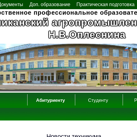
Документы
Доп. образование
Практическая подготовка
рственное профессиональное образоват
ликанский агропромышлен
Н.В.Оплеснина
Абитуриенту
Студенту
Р
Новости техникума