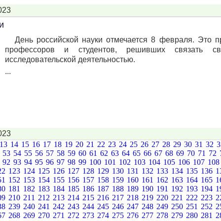
023
и
День российской науки отмечается 8 февраля. Это п
профессоров и студентов, решивших связать 
исследовательской деятельностью.
...
023
13
14
15
16
17
18
19
20
21
22
23
24
25
26
27
28
29
30
31
32
2
53
54
55
56
57
58
59
60
61
62
63
64
65
66
67
68
69
70
71
72
1
92
93
94
95
96
97
98
99
100
101
102
103
104
105
106
107
10
22
123
124
125
126
127
128
129
130
131
132
133
134
135
136
1
51
152
153
154
155
156
157
158
159
160
161
162
163
164
165
1
80
181
182
183
184
185
186
187
188
189
190
191
192
193
194
1
09
210
211
212
213
214
215
216
217
218
219
220
221
222
223
2
38
239
240
241
242
243
244
245
246
247
248
249
250
251
252
2
67
268
269
270
271
272
273
274
275
276
277
278
279
280
281
2