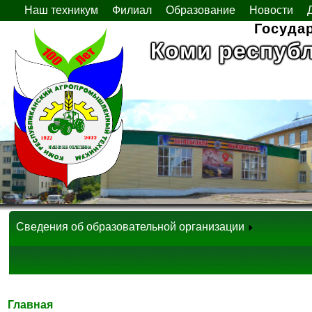
Наш техникум
Филиал
Образование
Новости
Госуда
Коми респуб
Сведения об образовательной организации
Главная