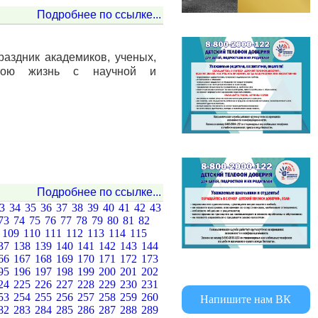
Подробнее по ссылке...
раздник академиков, ученых,
свою жизнь с научной и
Подробнее по ссылке...
33
34
35
36
37
38
39
40
41
42
43
73
74
75
76
77
78
79
80
81
82
8
109
110
111
112
113
114
115
37
138
139
140
141
142
143
144
66
167
168
169
170
171
172
173
95
196
197
198
199
200
201
202
24
225
226
227
228
229
230
231
53
254
255
256
257
258
259
260
Напишите нам ВК
82
283
284
285
286
287
288
289