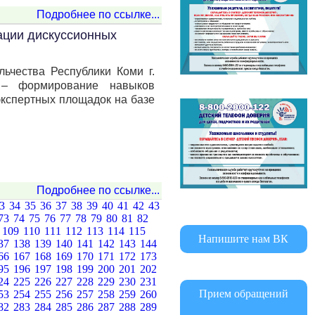
Подробнее по ссылке...
ации дискуссионных
ьчества Республики Коми г.
о – формирование навыков
экспертных площадок на базе
Подробнее по ссылке...
33
34
35
36
37
38
39
40
41
42
43
73
74
75
76
77
78
79
80
81
82
8
109
110
111
112
113
114
115
Напишите нам ВК
37
138
139
140
141
142
143
144
66
167
168
169
170
171
172
173
95
196
197
198
199
200
201
202
24
225
226
227
228
229
230
231
Прием обращений
53
254
255
256
257
258
259
260
82
283
284
285
286
287
288
289