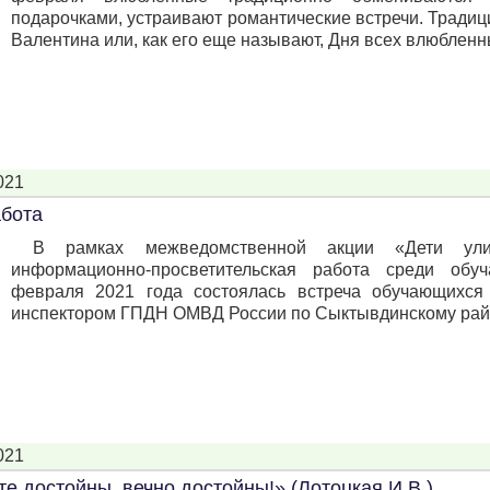
подарочками, устраивают романтические встречи. Традиц
Валентина или, как его еще называют, Дня всех влюбленны
021
абота
В рамках межведомственной акции «Дети ули
информационно-просветительская работа среди обу
февраля 2021 года состоялась встреча обучающихся
инспектором ГПДН ОМВД России по Сыктывдинскому район
021
е достойны, вечно достойны!» (Лотоцкая И.В.)