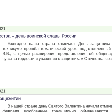
021
ества – день воинской славы России
Ежегодно наша страна отмечает День защитника
техникуме прошёл тематический урок, подготовленны
В.В., с целью расширения представления об общенар
чувства гордости и уважения к защитникам Отечества, созн
021
общежитии
В нашей стране день Святого Валентина начали отмеча
февраля влюбленные традиционно обмениваются в