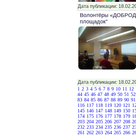
Дата публикации: 18.02.2
Волонтёры «ДОБРОДЕЙ
площадок"
Дата публикации: 18.02.2
1
2
3
4
5
6
7
8
9
10
11
12
44
45
46
47
48
49
50
51
5
83
84
85
86
87
88
89
90
9
116
117
118
119
120
121
1
145
146
147
148
149
150
1
174
175
176
177
178
179
1
203
204
205
206
207
208
2
232
233
234
235
236
237
2
261
262
263
264
265
266
2