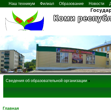
Наш техникум
Филиал
Образование
Новости
Госуда
Коми респуб
Сведения об образовательной организации
Главная