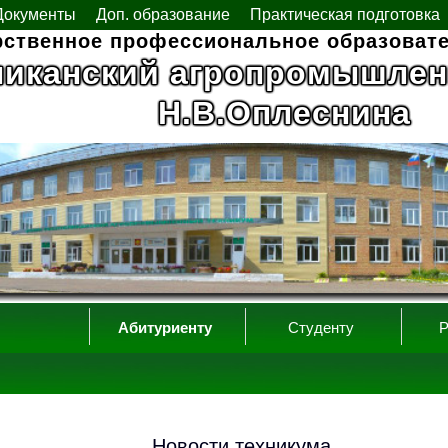
Документы
Доп. образование
Практическая подготовка
рственное профессиональное образоват
ликанский агропромышлен
Н.В.Оплеснина
Абитуриенту
Студенту
Р
Новости техникума