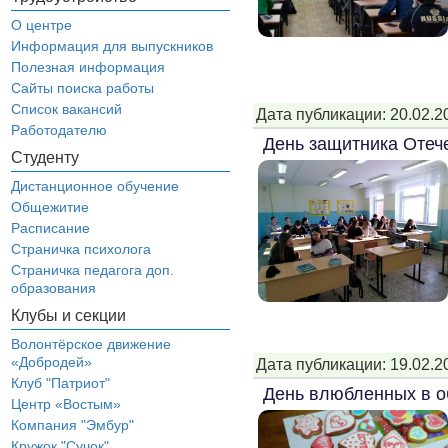
О центре
Информация для выпускников
Полезная информация
Сайты поиска работы
Список вакансий
Дата публикации: 20.02.2
Работодателю
День защитника Отеч
Студенту
Дистанционное обучение
Общежитие
Расписание
Страничка психолога
Страничка педагога доп.
образования
Клубы и секции
Волонтёрское движение
«Добродей»
Дата публикации: 19.02.2
Клуб "Патриот"
День влюбленных в 
Центр «Востым»
Компания "Эмбур"
Кружок "Сучок"