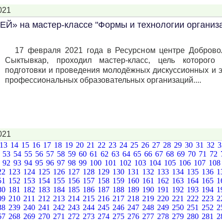
021
» на мастер-классе "Формы и технологии организ
17 февраля 2021 года в Ресурсном центре Добровол
Сыктывкар, проходил мастер-класс, цель которог
подготовки и проведения молодёжных дискуссионных и 
профессиональных образовательных организаций....
021
13
14
15
16
17
18
19
20
21
22
23
24
25
26
27
28
29
30
31
32
2
53
54
55
56
57
58
59
60
61
62
63
64
65
66
67
68
69
70
71
72
1
92
93
94
95
96
97
98
99
100
101
102
103
104
105
106
107
10
22
123
124
125
126
127
128
129
130
131
132
133
134
135
136
1
51
152
153
154
155
156
157
158
159
160
161
162
163
164
165
1
80
181
182
183
184
185
186
187
188
189
190
191
192
193
194
1
09
210
211
212
213
214
215
216
217
218
219
220
221
222
223
2
38
239
240
241
242
243
244
245
246
247
248
249
250
251
252
2
67
268
269
270
271
272
273
274
275
276
277
278
279
280
281
2