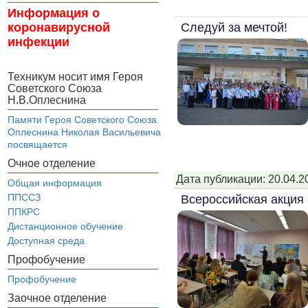
Информация о
Следуй за мечтой!
коронавирусной
инфекции
Техникум носит имя Героя
Советского Союза
Н.В.Оплеснина
Памяти Героя Советского Союза
Оплеснина Николая Васильевича
посвящается
Очное отделение
Дата публикации: 20.04.2
Общая информация
ППССЗ
Всероссийская акция
ППКРС
Дистанционное обучение
Доступная среда
Профобучение
Профобучение
Заочное отделение