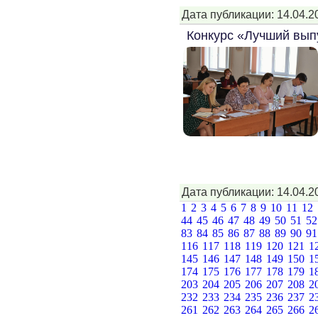
Дата публикации: 14.04.2
Конкурс «Лучший выпу
Дата публикации: 14.04.2
1
2
3
4
5
6
7
8
9
10
11
12
44
45
46
47
48
49
50
51
5
83
84
85
86
87
88
89
90
9
116
117
118
119
120
121
1
145
146
147
148
149
150
1
174
175
176
177
178
179
1
203
204
205
206
207
208
2
232
233
234
235
236
237
2
261
262
263
264
265
266
2