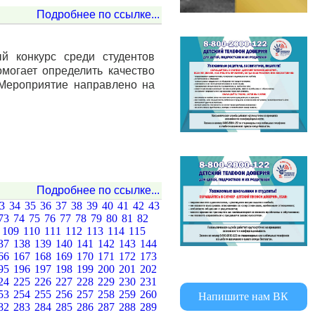
Подробнее по ссылке...
 конкурс среди студентов
могает определить качество
 Мероприятие направлено на
Подробнее по ссылке...
33
34
35
36
37
38
39
40
41
42
43
73
74
75
76
77
78
79
80
81
82
8
109
110
111
112
113
114
115
37
138
139
140
141
142
143
144
66
167
168
169
170
171
172
173
95
196
197
198
199
200
201
202
24
225
226
227
228
229
230
231
53
254
255
256
257
258
259
260
Напишите нам ВК
82
283
284
285
286
287
288
289