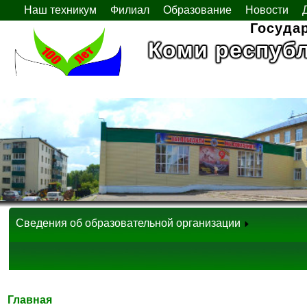
Наш техникум
Филиал
Образование
Новости
Госуда
Коми респуб
Сведения об образовательной организации
Главная