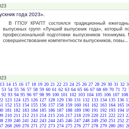
023
скник года 2023».
В ГПОУ КРАПТ состоялся традиционный ежегодный
выпускных групп «Лучший выпускник года», который по
профессиональной подготовки выпускников техникума.
совершенствование компетентности выпускников, повы...
023
13
14
15
16
17
18
19
20
21
22
23
24
25
26
27
28
29
30
31
32
2
53
54
55
56
57
58
59
60
61
62
63
64
65
66
67
68
69
70
71
72
1
92
93
94
95
96
97
98
99
100
101
102
103
104
105
106
107
10
22
123
124
125
126
127
128
129
130
131
132
133
134
135
136
1
51
152
153
154
155
156
157
158
159
160
161
162
163
164
165
1
80
181
182
183
184
185
186
187
188
189
190
191
192
193
194
1
09
210
211
212
213
214
215
216
217
218
219
220
221
222
223
2
38
239
240
241
242
243
244
245
246
247
248
249
250
251
252
2
67
268
269
270
271
272
273
274
275
276
277
278
279
280
281
2