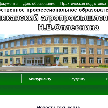
Документы
Доп. образование
Практическая подготовка
рственное профессиональное образоват
ликанский агропромышлен
Н.В.Оплеснина
Абитуриенту
Студенту
Р
Новости техникума